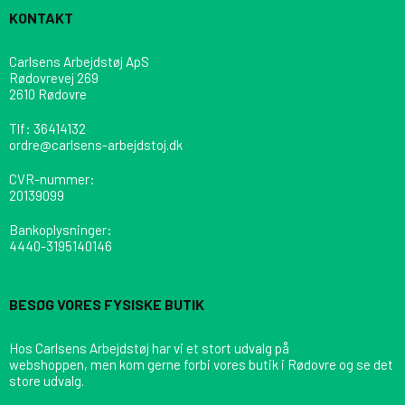
KONTAKT
Carlsens Arbejdstøj ApS
Rødovrevej 269
2610 Rødovre
Tlf
:
36414132
ordre@carlsens-arbejdstoj.dk
CVR-nummer
:
20139099
Bankoplysninger
:
4440-3195140146
BESØG VORES FYSISKE BUTIK
Hos Carlsens Arbejdstøj har vi et stort udvalg på
webshoppen, men kom gerne forbi vores butik i Rødovre og se det
store udvalg.