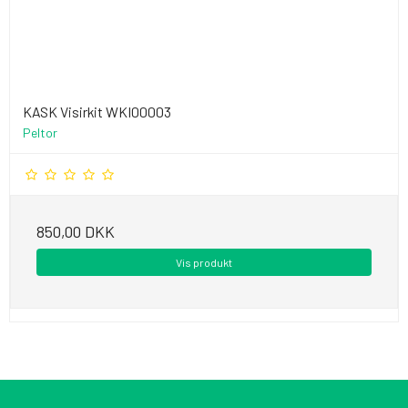
KASK Visirkit WKI00003
Peltor
850,00 DKK
Vis produkt