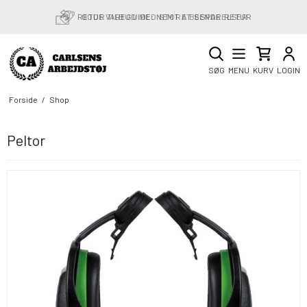
RETURVAREGUIDE: NEMT AT SENDE RETUR
GODE TILBUD MED STORE BESPARELSER
SØG
MENU
KURV
LOGIN
Forside
/
Shop
Peltor