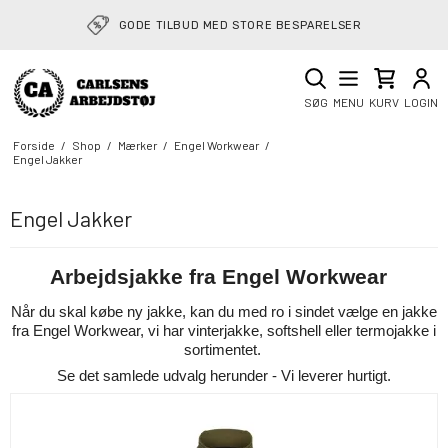
RETURVAREGUIDE: NEMT AT SENDE RETUR
GODE TILBUD MED STORE BESPARELSER
SØG
MENU
KURV
LOGIN
Forside
/
Shop
/
Mærker
/
Engel Workwear
/
Engel Jakker
Engel Jakker
Arbejdsjakke fra Engel Workwear
Når du skal købe ny jakke, kan du med ro i sindet vælge en jakke
fra Engel Workwear, vi har vinterjakke, softshell eller termojakke i
sortimentet.
Se det samlede udvalg herunder - Vi leverer hurtigt.