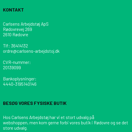
KONTAKT
Carlsens Arbejdstøj ApS
Rødovrevej 269
2610 Rødovre
Tlf
:
36414132
ordre@carlsens-arbejdstoj.dk
CVR-nummer
:
20139099
Bankoplysninger
:
4440-3195140146
BESØG VORES FYSISKE BUTIK
Hos Carlsens Arbejdstøj har vi et stort udvalg på
webshoppen, men kom gerne forbi vores butik i Rødovre og se det
store udvalg.