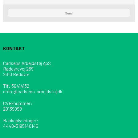
Send
KONTAKT
Carlsens Arbejdstøj ApS
Rødovrevej 269
2610 Rødovre
Tlf
:
36414132
ordre@carlsens-arbejdstoj.dk
CVR-nummer
:
20139099
Bankoplysninger
:
4440-3195140146