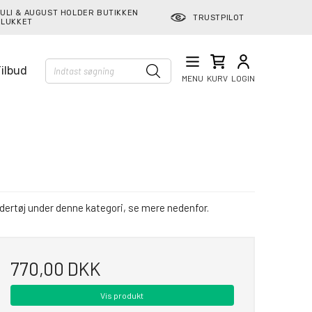
ULI & AUGUST HOLDER BUTIKKEN
TRUSTPILOT
LUKKET
ilbud
MENU
KURV
LOGIN
ndertøj under denne kategori, se mere nedenfor.
770,00 DKK
Vis produkt