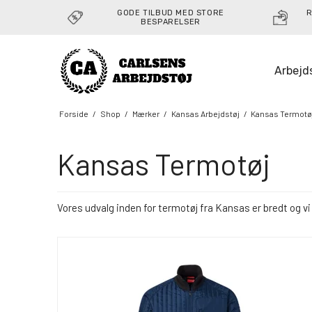
GODE TILBUD MED STORE
R
BESPARELSER
Arbejd
Forside
/
Shop
/
Mærker
/
Kansas Arbejdstøj
/
Kansas Termotø
Kansas Termotøj
Vores udvalg inden for termotøj fra Kansas er bredt og v