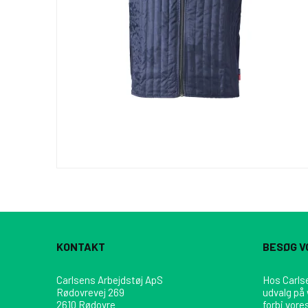
KONTAKT
BESØG V
Carlsens Arbejdstøj ApS
Hos Carlse
Rødovrevej 269
udvalg på
2610 Rødovre
forbi vore