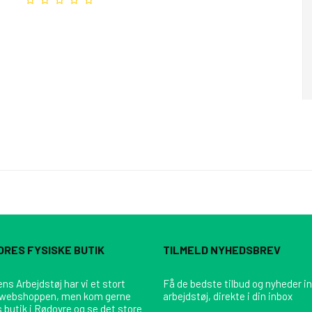
ORES FYSISKE BUTIK
TILMELD NYHEDSBREV
ns Arbejdstøj har vi et stort
Få de bedste tilbud og nyheder i
 webshoppen, men kom gerne
arbejdstøj, direkte i din inbox
s butik i Rødovre og se det store