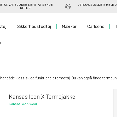
ETURVAREGUIDE: NEMT AT SENDE
LØRDAGSLUKKET: HELE J
RETUR
støj
Sikkerhedsfodtøj
Mærker
Carlsens
T
j
i har både klassisk og funktionelt termotøj. Du kan også finde termou
Kansas Icon X Termojakke
Kansas Workwear