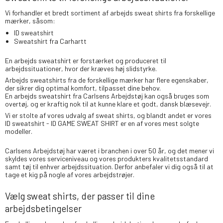
Vi forhandler et bredt sortiment af arbejds sweat shirts fra forskellige
mærker, såsom:
ID sweatshirt
Sweatshirt fra Carhartt
En arbejds sweatshirt er forstærket og produceret til
arbejdssituationer, hvor der kræves høj slidstyrke.
Arbejds sweatshirts fra de forskellige mærker har flere egenskaber,
der sikrer dig optimal komfort, tilpasset dine behov.
En arbejds sweatshirt fra Carlsens Arbejdstøj kan også bruges som
overtøj, og er kraftig nok til at kunne klare et godt, dansk blæsevejr.
Vi er stolte af vores udvalg af sweat shirts, og blandt andet er vores
ID sweatshirt - ID GAME SWEAT SHIRT er en af vores mest solgte
modeller.
Carlsens Arbejdstøj har været i branchen i over 50 år, og det mener vi
skyldes vores serviceniveau og vores produkters kvalitetsstandard
samt tøj til enhver arbejdssituation. Derfor anbefaler vi dig også til at
tage et kig på nogle af vores
arbejdstrøjer
.
Vælg sweat shirts, der passer til dine
arbejdsbetingelser