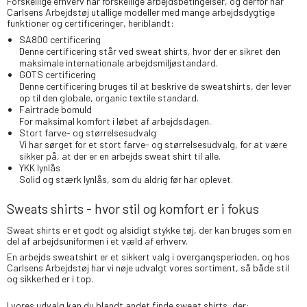
Forskellige erhverv har forskellige arbejdsbetingelser, og derfor har
Carlsens Arbejdstøj utallige modeller med mange arbejdsdygtige
funktioner og certificeringer, heriblandt:
SA800 certificering
Denne certificering står ved sweat shirts, hvor der er sikret den
maksimale internationale arbejdsmiljøstandard.
GOTS certificering
Denne certificering bruges til at beskrive de sweatshirts, der lever
op til den globale, organic textile standard.
Fairtrade bomuld
For maksimal komfort i løbet af arbejdsdagen.
Stort farve- og størrelsesudvalg
Vi har sørget for et stort farve- og størrelsesudvalg, for at være
sikker på, at der er en arbejds sweat shirt til alle.
YKK lynlås
Solid og stærk lynlås, som du aldrig før har oplevet.
Sweats shirts - hvor stil og komfort er i fokus
Sweat shirts er et godt og alsidigt stykke tøj, der kan bruges som en
del af arbejdsuniformen i et væld af erhverv.
En arbejds sweatshirt er et sikkert valg i overgangsperioden, og hos
Carlsens Arbejdstøj har vi nøje udvalgt vores sortiment, så både stil
og sikkerhed er i top.
I vores udvalg kan du blandt andet finde sweat shirts, der: