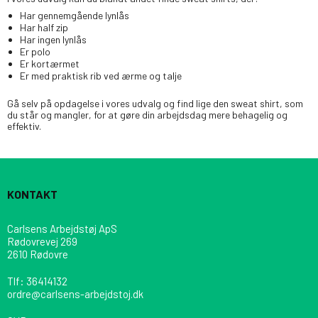
Har gennemgående lynlås
Har half zip
Har ingen lynlås
Er polo
Er kortærmet
Er med praktisk rib ved ærme og talje
Gå selv på opdagelse i vores udvalg og find lige den sweat shirt, som
du står og mangler, for at gøre din arbejdsdag mere behagelig og
effektiv.
KONTAKT
Carlsens Arbejdstøj ApS
Rødovrevej 269
2610 Rødovre
Tlf
:
36414132
ordre@carlsens-arbejdstoj.dk