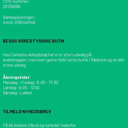
CVR-nummer
:
20139099
Bankoplysninger
:
4440-3195140146
BESØG VORES FYSISKE BUTIK
Hos Carlsens Arbejdstøj har vi et stort udvalg på
webshoppen, men kom gerne forbi vores butik i Rødovre og se det
store udvalg.
Åbningstider:
Mandag - Fredag: 8:00 - 17:30
Lørdag: 9:00 - 12.00
Søndag: Lukket
TILMELD NYHEDSBREV
Få de bedste tilbud og nyheder indenfor