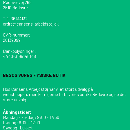
Rødovrevej 269
2610 Rødovre
Tlf
:
36414132
ordre@carlsens-arbejdstoj.dk
CVR-nummer
:
20139099
Bankoplysninger
:
4440-3195140146
BESØG VORES FYSISKE BUTIK
Hos Carlsens Arbejdstøj har vi et stort udvalg på
webshoppen, men kom gerne forbi vores butik i Rødovre og se det
store udvalg.
Åbningstider:
Mandag - Fredag: 8:00 - 17:30
Lørdag: 9:00 - 12.00
Søndag: Lukket