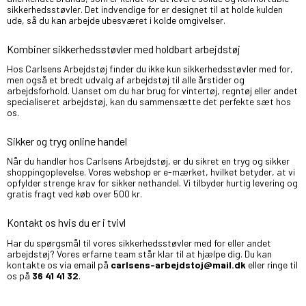
sikkerhedsstøvler. Det indvendige for er designet til at holde kulden
ude, så du kan arbejde ubesværet i kolde omgivelser.
Kombiner sikkerhedsstøvler med holdbart arbejdstøj
Hos Carlsens Arbejdstøj finder du ikke kun sikkerhedsstøvler med for,
men også et bredt udvalg af arbejdstøj til alle årstider og
arbejdsforhold. Uanset om du har brug for vintertøj, regntøj eller andet
specialiseret arbejdstøj, kan du sammensætte det perfekte sæt hos
os.
Sikker og tryg online handel
Når du handler hos Carlsens Arbejdstøj, er du sikret en tryg og sikker
shoppingoplevelse. Vores webshop er e-mærket, hvilket betyder, at vi
opfylder strenge krav for sikker nethandel. Vi tilbyder hurtig levering og
gratis fragt ved køb over 500 kr.
Kontakt os hvis du er i tvivl
Har du spørgsmål til vores sikkerhedsstøvler med for eller andet
arbejdstøj? Vores erfarne team står klar til at hjælpe dig. Du kan
kontakte os via email på
carlsens-arbejdstoj@mail.dk
eller ringe til
os på
36 41 41 32
.