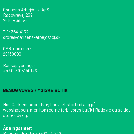
Carlsens Arbejdstøj ApS
Rødovrevej 269
2610 Rødovre
Tlf
:
36414132
ordre@carlsens-arbejdstoj.dk
CVR-nummer
:
20139099
Bankoplysninger
:
4440-3195140146
BESØG VORES FYSISKE BUTIK
Hos Carlsens Arbejdstøj har vi et stort udvalg på
webshoppen, men kom gerne forbi vores butik i Rødovre og se det
store udvalg.
Åbningstider:
Mandag - Fredag: 8:00 - 17:30