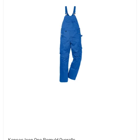
Kansas Icon One Bomuld Overalls