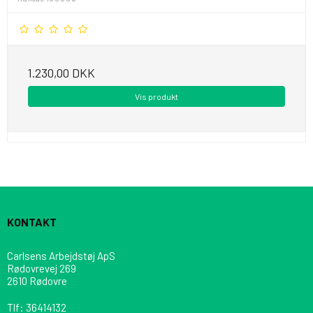
1.230,00 DKK
Vis produkt
KONTAKT
Carlsens Arbejdstøj ApS
Rødovrevej 269
2610 Rødovre
Tlf
:
36414132