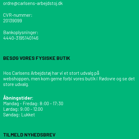
ordre@carlsens-arbejdstoj.dk
CVR-nummer
:
20139099
Bankoplysninger
:
4440-3195140146
BESØG VORES FYSISKE BUTIK
Hos Carlsens Arbejdstøj har vi et stort udvalg på
webshoppen, men kom gerne forbi vores butik i Rødovre og se det
store udvalg.
Åbningstider:
Mandag - Fredag: 8:00 - 17:30
Lørdag: 9:00 - 12.00
Søndag: Lukket
TILMELD NYHEDSBREV