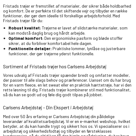
Fristads trøjer er fremstillet af materialer, der sikrer både holdbarhed
og komfort. De er perfekte til det skiftende vejr og tilbyder en række
funktioner, der gør dem ideelle til forskellige arbejdsforhold. Med
Fristads trøjer får du:
Robust kvalitet:
Trøjerne er lavet af slidstærke materialer, som
kan modstå daglig brug og hårdt arbejde.
Optimal komfort:
Den ergonomiske pasform og bløde stoffer
sikrer, at du forbliver komfortabel hele dagen.
Funktionelle detaljer:
Praktiske lommer, lynlåse og justerbare
funktioner, der gør trøjerne yderst funktionelle.
Sortiment af Fristads trøjer hos Carlsens Arbejdstøj
Vores udvalg af Fristads trøjer spænder bredt og omfatter modeller,
der passer til alle slags behov og præferencer. Uanset om du har brug
for en varm fleece, en let sweat eller en praktisk hættetrøje, har vi den
rette løsning til dig. Fristads trøjer kombinerer stil med funktionalitet,
så du kan se godt ud og føle dig godt tilpas på jobbet.
Carlsens Arbejdstøj - Din Ekspert i Arbejdstøj
Med over 50 års erfaring er Carlsens Arbejdstøj din pålidelige
leverandør af kvalitetsarbejdstøj. Vi er en e-mærket webshop, hvilket
betyder, at du kan handle trygt og sikkert hos os. Vi specialiserer os i
arbejdstøj og sikkerhedsfodtøj og tilbyder en førsteklasses
kundeservice, så du altid kan få den hjælp og rådgivning, du har brug