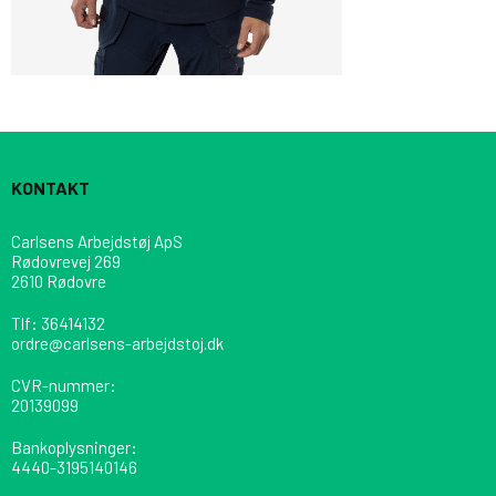
KONTAKT
Carlsens Arbejdstøj ApS
Rødovrevej 269
2610 Rødovre
Tlf
:
36414132
ordre@carlsens-arbejdstoj.dk
CVR-nummer
:
20139099
Bankoplysninger
:
4440-3195140146