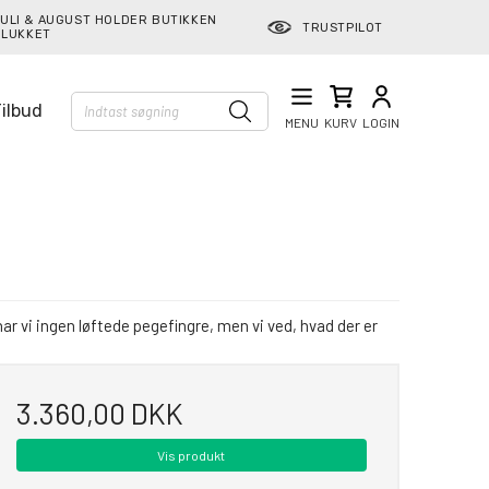
ULI & AUGUST HOLDER BUTIKKEN
TRUSTPILOT
LUKKET
ilbud
MENU
KURV
LOGIN
ar vi ingen løftede pegefingre, men vi ved, hvad der er
3.360,00 DKK
Vis produkt