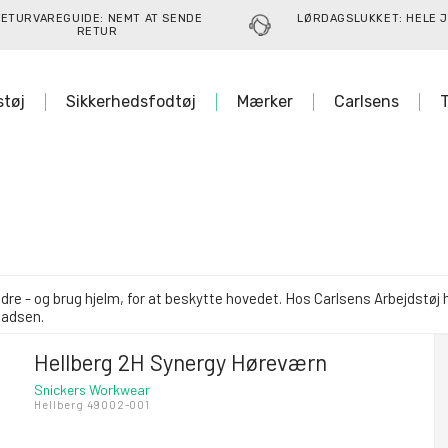
ETURVAREGUIDE: NEMT AT SENDE
LØRDAGSLUKKET: HELE J
RETUR
støj
Sikkerhedsfodtøj
Mærker
Carlsens
T
dre - og brug hjelm, for at beskytte hovedet. Hos Carlsens Arbejdstøj h
ladsen.
Hellberg 2H Synergy Høreværn
Snickers Workwear
Hellberg 49002-001