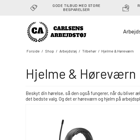
GODE TILBUD MED STORE
R
BESPARELSER
Arbejd
Forside
/
Shop
/
Arbejdstøj
/
Tilbehør
/
Hjelme & Høreværn
Hjelme & Høreværn
Beskyt din hørelse, så den også fungerer, når du bliver æl
det bedste valg. Og det er høreværn og hjelm på arbejdsp