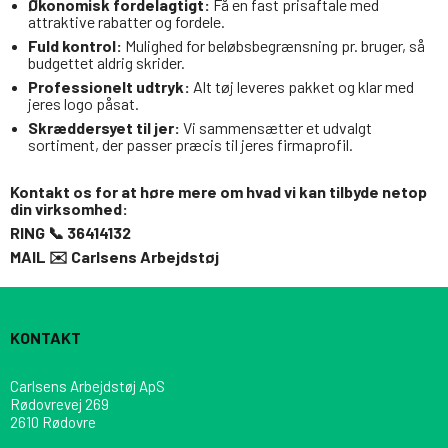
Økonomisk fordelagtigt:
Få en fast prisaftale med
attraktive rabatter og fordele.
Fuld kontrol:
Mulighed for beløbsbegrænsning pr. bruger, så
budgettet aldrig skrider.
Professionelt udtryk:
Alt tøj leveres pakket og klar med
jeres logo påsat.
Skræddersyet til jer:
Vi sammensætter et udvalgt
sortiment, der passer præcis til jeres firmaprofil.
Kontakt os for at høre mere om hvad vi kan tilbyde netop
din virksomhed:
RING 📞
36414132
MAIL ✉️
Carlsens Arbejdstøj
KONTAKT
Carlsens Arbejdstøj ApS
Rødovrevej 269
2610 Rødovre