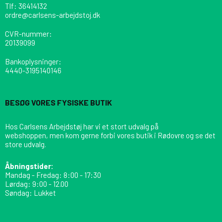
Tlf
:
36414132
ordre@carlsens-arbejdstoj.dk
CVR-nummer
:
20139099
Bankoplysninger
:
4440-3195140146
BESØG VORES FYSISKE BUTIK
Hos Carlsens Arbejdstøj har vi et stort udvalg på
webshoppen, men kom gerne forbi vores butik i Rødovre og se det
store udvalg.
Åbningstider:
Mandag - Fredag: 8:00 - 17:30
Lørdag: 9:00 - 12.00
Søndag: Lukket