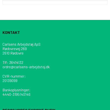
KONTAKT
Carlsens Arbejdstøj ApS
Rødovrevej 269
2610 Rødovre
Tlf
:
36414132
ordre@carlsens-arbejdstoj.dk
CVR-nummer
:
20139099
Bankoplysninger
:
4440-3195140146