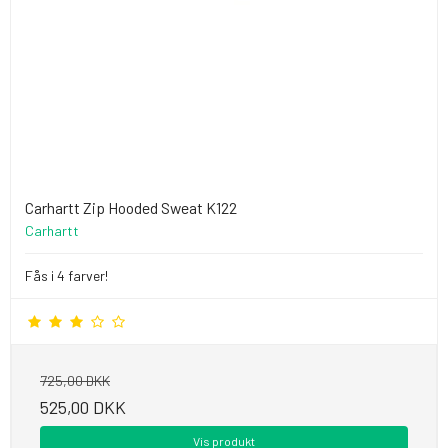
Carhartt Zip Hooded Sweat K122
Carhartt
Fås i 4 farver!
725,00 DKK
525,00 DKK
Vis produkt