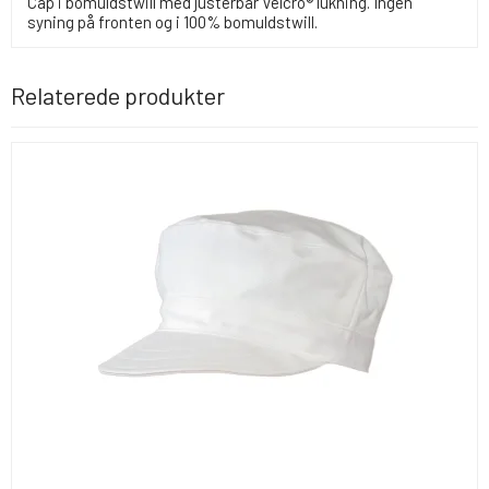
Cap i bomuldstwill med justerbar Velcro® lukning. Ingen
syning på fronten og i 100% bomuldstwill.
Relaterede produkter