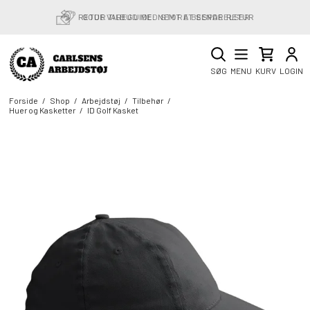
RETURVAREGUIDE: NEMT AT SENDE RETUR
SØG
MENU
KURV
LOGIN
Forside
/
Shop
/
Arbejdstøj
/
Tilbehør
/
Huer og Kasketter
/
ID Golf Kasket