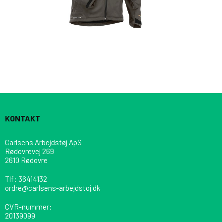
KONTAKT
Carlsens Arbejdstøj ApS
Rødovrevej 269
2610 Rødovre
Tlf
:
36414132
ordre@carlsens-arbejdstoj.dk
CVR-nummer
:
20139099