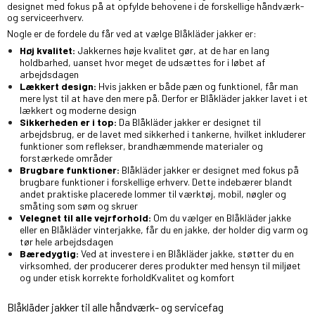
designet med fokus på at opfylde behovene i de forskellige håndværk-
og serviceerhverv.
Nogle er de fordele du får ved at vælge Blåkläder jakker er:
Høj kvalitet:
Jakkernes høje kvalitet gør, at de har en lang
holdbarhed, uanset hvor meget de udsættes for i løbet af
arbejdsdagen
Lækkert design:
Hvis jakken er både pæn og funktionel, får man
mere lyst til at have den mere på. Derfor er Blåkläder jakker lavet i et
lækkert og moderne design
Sikkerheden er i top:
Da Blåkläder jakker er designet til
arbejdsbrug, er de lavet med sikkerhed i tankerne, hvilket inkluderer
funktioner som reflekser, brandhæmmende materialer og
forstærkede områder
Brugbare funktioner:
Blåkläder jakker er designet med fokus på
brugbare funktioner i forskellige erhverv. Dette indebærer blandt
andet praktiske placerede lommer til værktøj, mobil, nøgler og
småting som søm og skruer
Velegnet til alle vejrforhold:
Om du vælger en Blåkläder jakke
eller en Blåkläder vinterjakke, får du en jakke, der holder dig varm og
tør hele arbejdsdagen
Bæredygtig:
Ved at investere i en Blåkläder jakke, støtter du en
virksomhed, der producerer deres produkter med hensyn til miljøet
og under etisk korrekte forhold
Kvalitet og komfort
Blåkläder jakker til alle håndværk- og servicefag