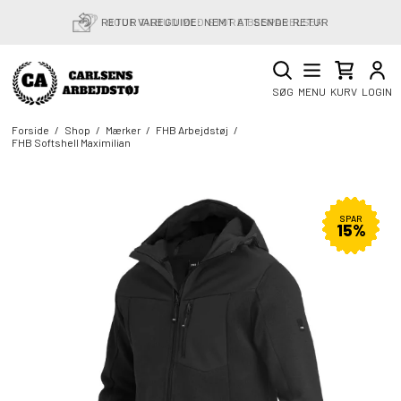
RETURVAREGUIDE: NEMT AT SENDE RETUR
SØG
MENU
KURV
LOGIN
Forside
/
Shop
/
Mærker
/
FHB Arbejdstøj
/
FHB Softshell Maximilian
SPAR
15%