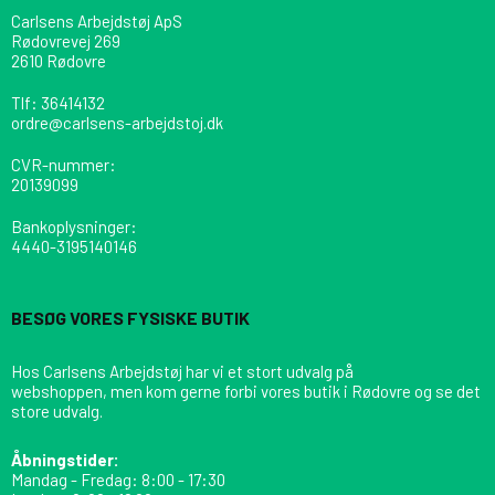
Carlsens Arbejdstøj ApS
Rødovrevej 269
2610 Rødovre
Tlf
:
36414132
ordre@carlsens-arbejdstoj.dk
CVR-nummer
:
20139099
Bankoplysninger
:
4440-3195140146
BESØG VORES FYSISKE BUTIK
Hos Carlsens Arbejdstøj har vi et stort udvalg på
webshoppen, men kom gerne forbi vores butik i Rødovre og se det
store udvalg.
Åbningstider:
Mandag - Fredag: 8:00 - 17:30