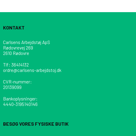
KONTAKT
Carlsens Arbejdstøj ApS
Rødovrevej 269
2610 Rødovre
Tlf
:
36414132
ordre@carlsens-arbejdstoj.dk
CVR-nummer
:
20139099
Bankoplysninger
:
4440-3195140146
BESØG VORES FYSISKE BUTIK