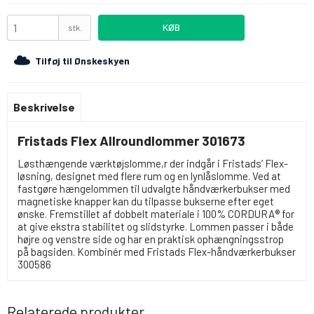
KØB
stk.
Tilføj til Ønskeskyen
Beskrivelse
Fristads Flex Allroundlommer 301673
Løsthængende værktøjslomme,r der indgår i Fristads’ Flex-
løsning, designet med flere rum og en lynlåslomme. Ved at
fastgøre hængelommen til udvalgte håndværkerbukser med
magnetiske knapper kan du tilpasse bukserne efter eget
ønske. Fremstillet af dobbelt materiale i 100% CORDURA® for
at give ekstra stabilitet og slidstyrke. Lommen passer i både
højre og venstre side og har en praktisk ophængningsstrop
på bagsiden. Kombinér med
Fristads Flex-håndværkerbukser
300586
Relaterede produkter