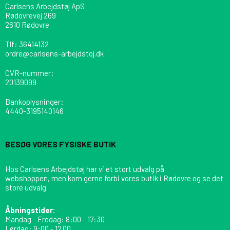
Carlsens Arbejdstøj ApS
Rødovrevej 269
2610 Rødovre
Tlf
:
36414132
ordre@carlsens-arbejdstoj.dk
CVR-nummer
:
20139099
Bankoplysninger
:
4440-3195140146
BESØG VORES FYSISKE BUTIK
Hos Carlsens Arbejdstøj har vi et stort udvalg på
webshoppen, men kom gerne forbi vores butik i Rødovre og se det
store udvalg.
Åbningstider:
Mandag - Fredag: 8:00 - 17:30
Lørdag: 9:00 - 12.00