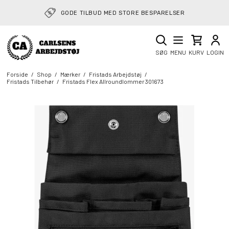
GODE TILBUD MED STORE BESPARELSER
SØG
MENU
KURV
LOGIN
Forside
/
Shop
/
Mærker
/
Fristads Arbejdstøj
/
Fristads Tilbehør
/
Fristads Flex Allroundlommer 301673