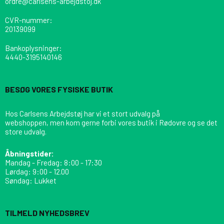
ordre@carlsens-arbejdstoj.dk
CVR-nummer
:
20139099
Bankoplysninger
:
4440-3195140146
BESØG VORES FYSISKE BUTIK
Hos Carlsens Arbejdstøj har vi et stort udvalg på
webshoppen, men kom gerne forbi vores butik i Rødovre og se det
store udvalg.
Åbningstider:
Mandag - Fredag: 8:00 - 17:30
Lørdag: 9:00 - 12.00
Søndag: Lukket
TILMELD NYHEDSBREV