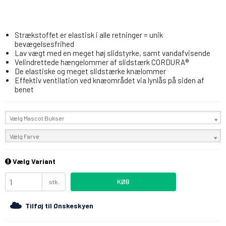
Strækstoffet er elastisk i alle retninger = unik
bevægelsesfrihed
Lav vægt med en meget høj slidstyrke, samt vandafvisende
Velindrettede hængelommer af slidstærk CORDURA®
De elastiske og meget slidstærke knælommer
Effektiv ventilation ved knæområdet via lynlås på siden af
benet
Vælg Mascot Bukser
Vælg Farve
Vælg Variant
KØB
stk.
Tilføj til Ønskeskyen