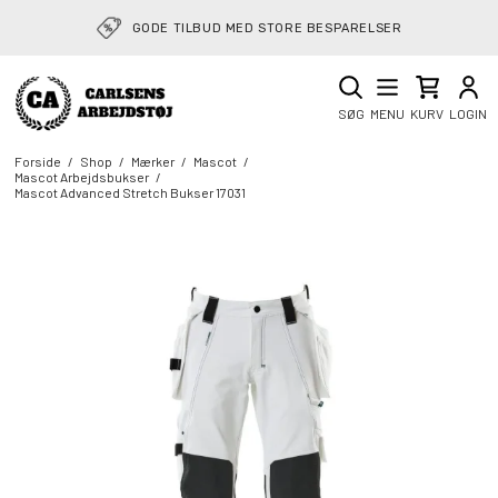
RETURVAREGUIDE: NEMT AT SENDE RETUR
GODE TILBUD MED STORE BESPARELSER
SØG
MENU
KURV
LOGIN
Forside
/
Shop
/
Mærker
/
Mascot
/
Mascot Arbejdsbukser
/
Mascot Advanced Stretch Bukser 17031