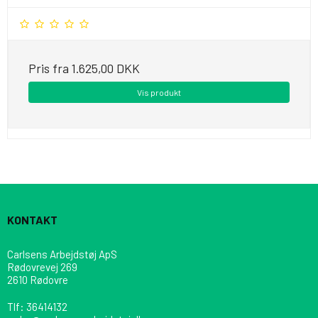
Pris fra
1.625,00 DKK
Vis produkt
KONTAKT
Carlsens Arbejdstøj ApS
Rødovrevej 269
2610 Rødovre
Tlf
:
36414132