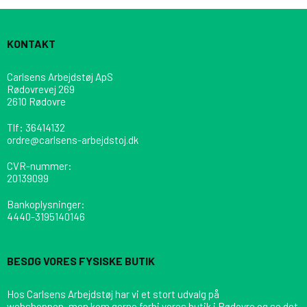
KONTAKT
Carlsens Arbejdstøj ApS
Rødovrevej 269
2610 Rødovre
Tlf
:
36414132
ordre@carlsens-arbejdstoj.dk
CVR-nummer
:
20139099
Bankoplysninger
:
4440-3195140146
BESØG VORES FYSISKE BUTIK
Hos Carlsens Arbejdstøj har vi et stort udvalg på
webshoppen, men kom gerne forbi vores butik i Rødovre og se det