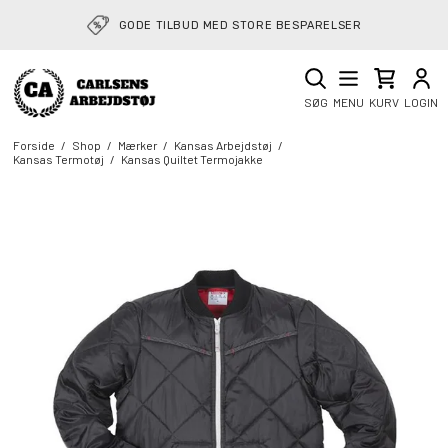
RETURVAREGUIDE: NEMT AT SENDE RETUR
GODE TILBUD MED STORE BESPARELSER
SØG
MENU
KURV
LOGIN
Forside
/
Shop
/
Mærker
/
Kansas Arbejdstøj
/
Kansas Termotøj
/
Kansas Quiltet Termojakke