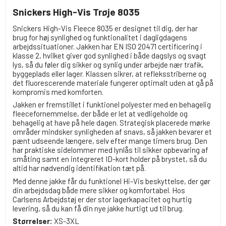
Snickers High-Vis Trøje 8035
Snickers High-Vis Fleece 8035 er designet til dig, der har
brug for høj synlighed og funktionalitet i dagligdagens
arbejdssituationer. Jakken har EN ISO 20471 certificering i
klasse 2, hvilket giver god synlighed i både dagslys og svagt
lys, så du føler dig sikker og synlig under arbejde nær trafik,
byggeplads eller lager. Klassen sikrer, at refleksstriberne og
det fluorescerende materiale fungerer optimalt uden at gå på
kompromis med komforten.
Jakken er fremstillet i funktionel polyester med en behagelig
fleecefornemmelse, der både er let at vedligeholde og
behagelig at have på hele dagen. Strategisk placerede mørke
områder mindsker synligheden af snavs, så jakken bevarer et
pænt udseende længere, selv efter mange timers brug. Den
har praktiske sidelommer med lynlås til sikker opbevaring af
småting samt en integreret ID-kort holder på brystet, så du
altid har nødvendig identifikation tæt på.
Med denne jakke får du funktionel Hi-Vis beskyttelse, der gør
din arbejdsdag både mere sikker og komfortabel. Hos
Carlsens Arbejdstøj er der stor lagerkapacitet og hurtig
levering, så du kan få din nye jakke hurtigt ud til brug.
Størrelser:
XS-3XL