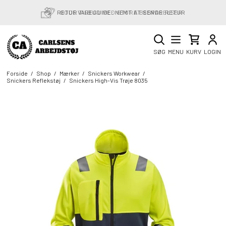
RETURVAREGUIDE: NEMT AT SENDE RETUR
SØG
MENU
KURV
LOGIN
Forside
/
Shop
/
Mærker
/
Snickers Workwear
/
Snickers Reflekstøj
/
Snickers High-Vis Trøje 8035