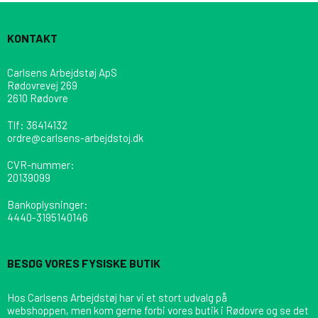
KONTAKT
Carlsens Arbejdstøj ApS
Rødovrevej 269
2610 Rødovre
Tlf
:
36414132
ordre@carlsens-arbejdstoj.dk
CVR-nummer
:
20139099
Bankoplysninger
:
4440-3195140146
BESØG VORES FYSISKE BUTIK
Hos Carlsens Arbejdstøj har vi et stort udvalg på
webshoppen, men kom gerne forbi vores butik i Rødovre og se det