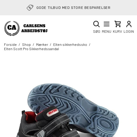
GODE TILBUD MED STORE BESPARELSER
SØG
MENU
KURV
LOGIN
Forside
/
Shop
/
Mærker
/
Elten sikkerhedssko
/
Elten Scott Pro Sikkerhedssandal