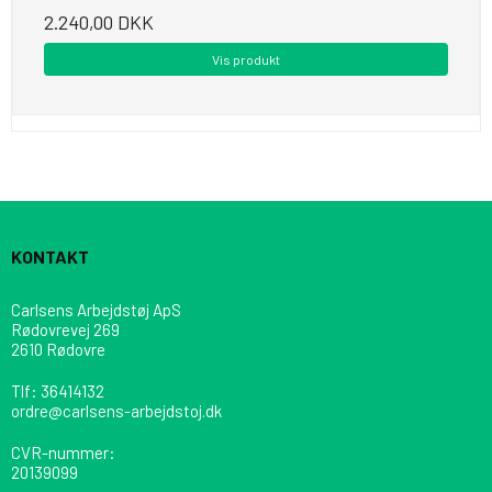
2.240,00 DKK
Vis produkt
KONTAKT
Carlsens Arbejdstøj ApS
Rødovrevej 269
2610 Rødovre
Tlf
:
36414132
ordre@carlsens-arbejdstoj.dk
CVR-nummer
:
20139099